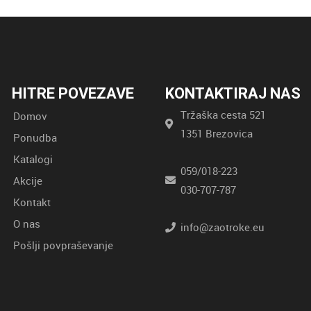
HITRE POVEZAVE
KONTAKTIRAJ NAS
Tržaška cesta 521
Domov
1351 Brezovica
Ponudba
Katalogi
059/018-223
Akcije
030-707-787
Kontakt
O nas
info@zaotroke.eu
Pošlji povpraševanje