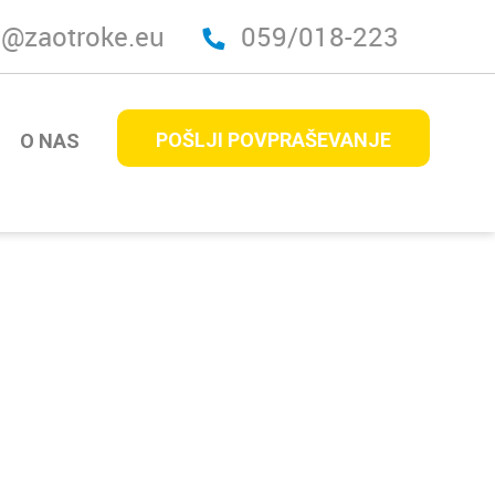
o@zaotroke.eu
059/018-223
POŠLJI POVPRAŠEVANJE
O NAS